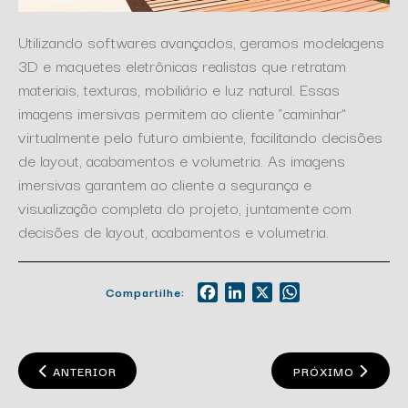
Utilizando softwares avançados, geramos modelagens
3D e maquetes eletrônicas realistas que retratam
materiais, texturas, mobiliário e luz natural. Essas
imagens imersivas permitem ao cliente “caminhar”
virtualmente pelo futuro ambiente, facilitando decisões
de layout, acabamentos e volumetria. As imagens
imersivas garantem ao cliente a segurança e
visualização completa do projeto, juntamente com
decisões de layout, acabamentos e volumetria.
Compartilhe:
Facebook
LinkedIn
X
WhatsApp
ANTERIOR
PRÓXIMO