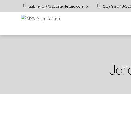
gabrielpg@gpgarquitetura.com.br
(16) 99643-0
Jar