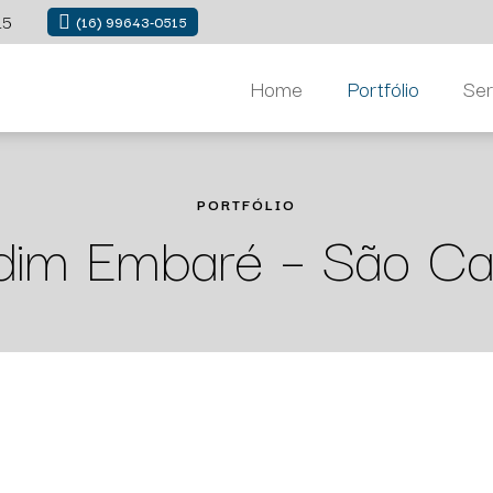
515
(16) 99643-0515
Home
Portfólio
Ser
PORTFÓLIO
dim Embaré – São Ca