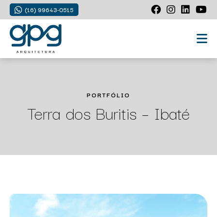
(16) 99643-0515
PORTFÓLIO
Terra dos Buritis – Ibaté